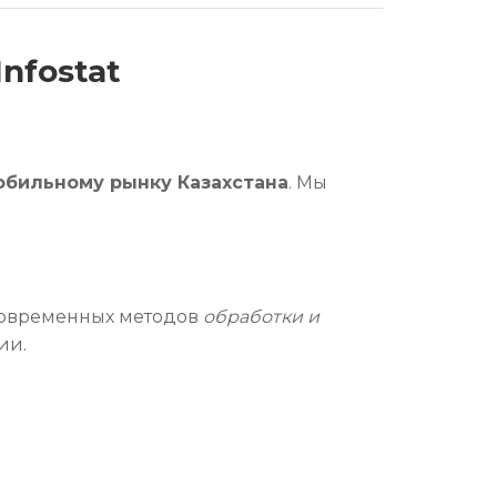
nfostat
обильному рынку Казахстана
. Мы
современных методов
обработки и
ии.