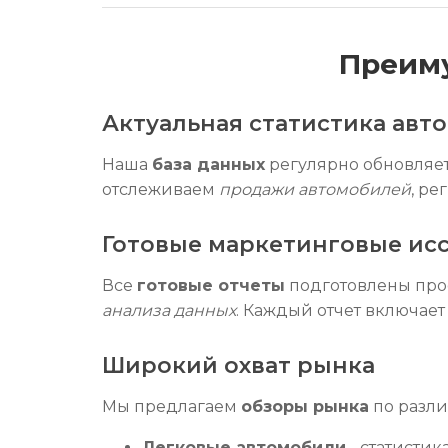
Преиму
Актуальная статистика авт
Наша
база данных
регулярно обновляе
отслеживаем
продажи автомобилей
, ре
Готовые маркетинговые ис
Все
готовые отчеты
подготовлены про
анализа данных
. Каждый отчет включае
Широкий охват рынка
Мы предлагаем
обзоры рынка
по разли
Легковые автомобили
- статисти