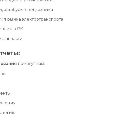
и, автобусы, спецтехника
тия рынка электротранспорта
и шин в РК
и, запчасти
тчеты:
дования
помогут вам:
нка
менты
решения
ратегию