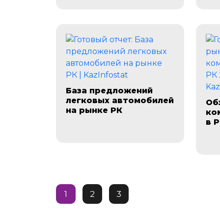
База предложений
легковых автомобилей
Об
на рынке РК
ко
в Р
1
2
3