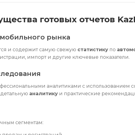
щества готовых отчетов KazI
омобильного рынка
тся и содержит самую свежую
статистику
по
автом
гистрации, импорт и другие ключевые показатели.
следования
фессиональными аналитиками с использованием 
т детальную
аналитику
и практические рекомендац
чным сегментам:
ка продаж и регистраций