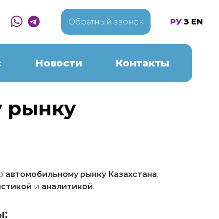
Обратный звонок
РУ
ҚЗ
EN
с
Новости
Контакты
у рынку
о
автомобильному рынку Казахстана
.
истикой
и
аналитикой
.
ы: