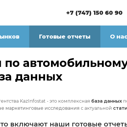
+7 (747) 150 60 90
рынков
Готовые отчеты
О на
ы по автомобильном
аза данных
ентства KazInfostat - это комплексная
база данных
п
ые маркетинговые исследования
с актуальной
стат
то включают наши готовые отчет